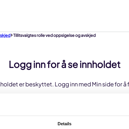
vskjed
Tillitsvalgtes rolle ved oppsigelse og avskjed
Logg inn for å se innholdet
holdet er beskyttet. Logg inn med Min side for å 
Logg inn
Details