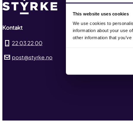
Ny
This website uses cookies
Hv
We use cookies to personalis
Kontakt
information about your use of
Tar
other information that you’ve
22 03 22 00
Pre
post@styrke.no
Ko