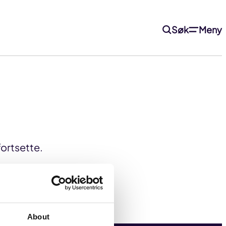
Søk
Meny
fortsette.
About