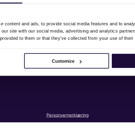
heter
Hvem er vi
a vi mener
HMS
e content and ads, to provide social media features and to analy
 our site with our social media, advertising and analytics partn
iffavtaler
Kurs og kompetanse
 provided to them or that they’ve collected from your use of their
sse og profil
Mitt medlemskap
ntakt oss
Landsmøtet 2025
Customize
Personvernerklæring