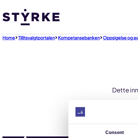
Gå
til
innhold
Home
Tillitsvalgtportalen
Kompetansebanken
Oppsigelse og a
Dette inn
Consent