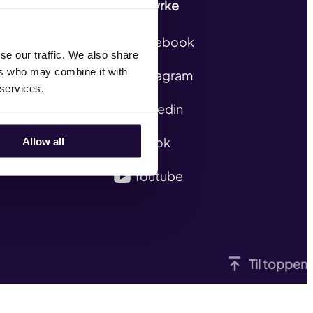
Følg Styrke
Facebook
se our traffic. We also share
ers who may combine it with
Instagram
 services.
Linkedin
TikTok
Allow all
Youtube
Til toppen