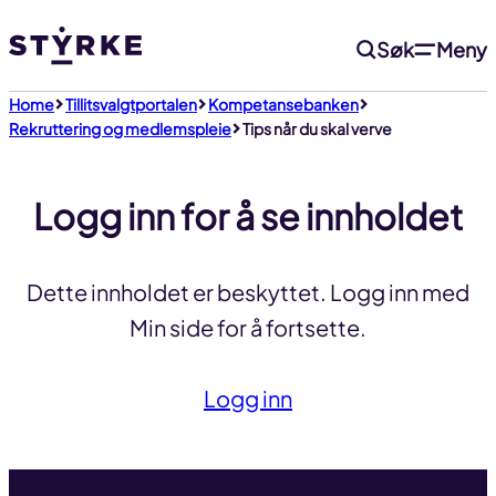
Gå
Søk
Meny
til
innhold
Home
Tillitsvalgtportalen
Kompetansebanken
Rekruttering og medlemspleie
Tips når du skal verve
Logg inn for å se innholdet
Dette innholdet er beskyttet. Logg inn med
Min side for å fortsette.
Logg inn
Til toppen