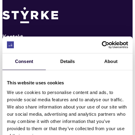
Kontakt
22 03 22 00
Consent
Details
About
post@styrke.no
This website uses cookies
Nyheter
We use cookies to personalise content and ads, to
provide social media features and to analyse our traffic.
Hvem er vi
We also share information about your use of our site with
our social media, advertising and analytics partners who
Hva vi mener
may combine it with other information that you’ve
provided to them or that they’ve collected from your use
HMS