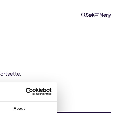
Søk
Meny
fortsette.
About