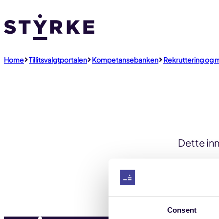
Gå
til
innhold
Home
Tillitsvalgtportalen
Kompetansebanken
Rekruttering og
Dette inn
Consent