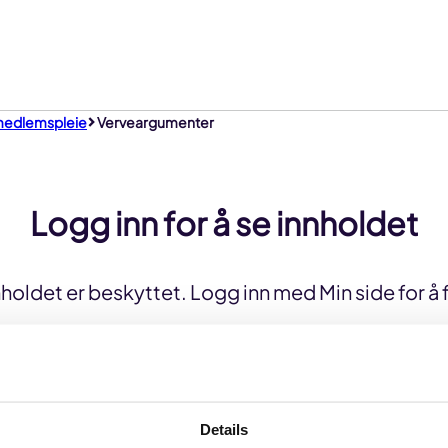
 medlemspleie
Verveargumenter
Logg inn for å se innholdet
holdet er beskyttet. Logg inn med Min side for å 
Logg inn
Details