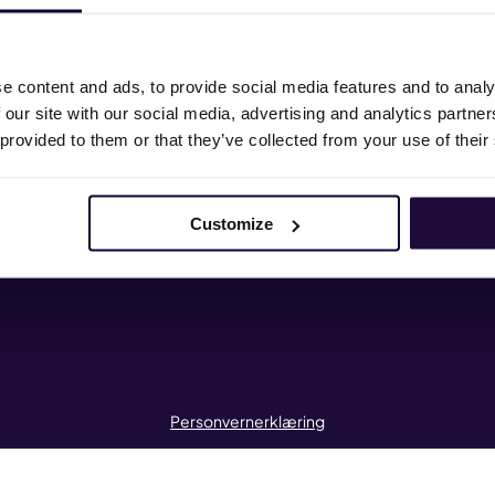
heter
Hvem er vi
a vi mener
HMS
e content and ads, to provide social media features and to analy
 our site with our social media, advertising and analytics partn
iffavtaler
Kurs og kompetanse
 provided to them or that they’ve collected from your use of their
sse og profil
Mitt medlemskap
ntakt oss
Landsmøtet 2025
Customize
Personvernerklæring