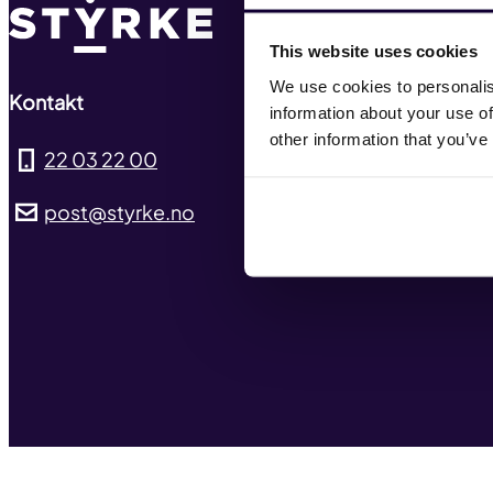
Ny
This website uses cookies
Hv
We use cookies to personalis
Kontakt
information about your use of
Tar
other information that you’ve
22 03 22 00
Pre
post@styrke.no
Ko