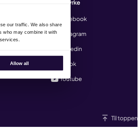
Følg Styrke
Facebook
se our traffic. We also share
ers who may combine it with
Instagram
 services.
Linkedin
TikTok
Allow all
Youtube
Til toppen