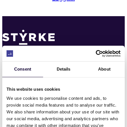
Til toppen
Kontakt
Consent
Details
About
22 03 22 00
post@styrke.no
This website uses cookies
We use cookies to personalise content and ads, to
Nyheter
provide social media features and to analyse our traffic.
We also share information about your use of our site with
Hvem er vi
our social media, advertising and analytics partners who
may combine it with other information that you’ve