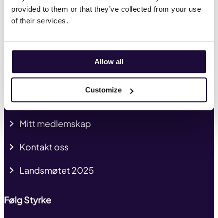
Hva vi mener
provided to them or that they’ve collected from your use
of their services.
HMS
Tariffavtaler
Allow all
Kurs og kompetanse
Customize
Presse og profil
Mitt medlemskap
Kontakt oss
Landsmøtet 2025
Følg Styrke