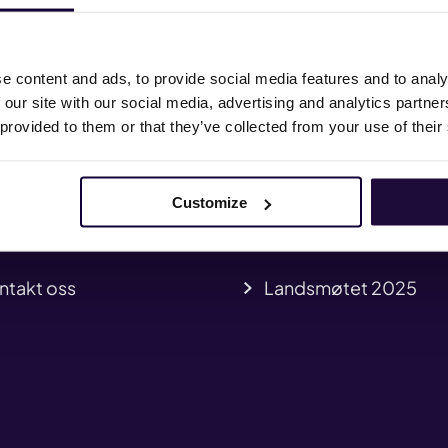
e content and ads, to provide social media features and to analy
heter
Hvem er vi
 our site with our social media, advertising and analytics partn
 provided to them or that they’ve collected from your use of their
a vi mener
HMS
iffavtaler
Kurs og kompetanse
Customize
sse og profil
Mitt medlemskap
ntakt oss
Landsmøtet 2025