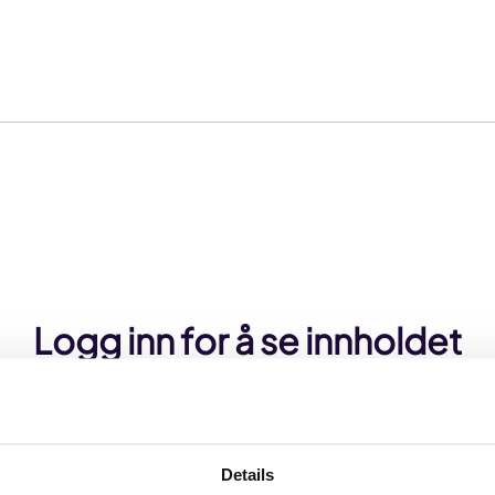
Logg inn for å se innholdet
holdet er beskyttet. Logg inn med Min side for å 
Details
Logg inn