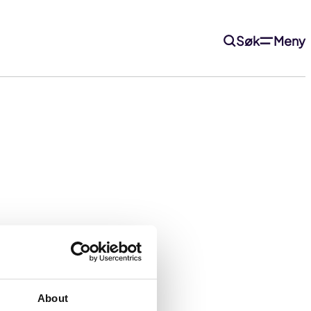
Søk
Meny
fortsette.
About