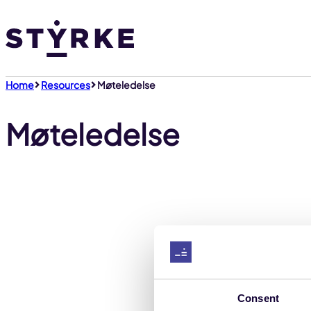
Gå
til
innhold
Home
Resources
Møteledelse
Møteledelse
Dette inn
Consent