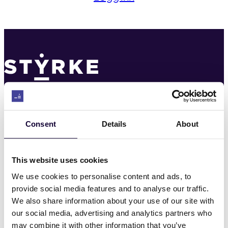
Til toppen
Kontakt
Consent
Details
About
22 03 22 00
post@styrke.no
This website uses cookies
We use cookies to personalise content and ads, to
Nyheter
provide social media features and to analyse our traffic.
We also share information about your use of our site with
Hvem er vi
our social media, advertising and analytics partners who
may combine it with other information that you’ve