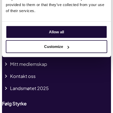
Hva vi mener
provided to them or that they’ve collected from your use
of their services.
HMS
Tariffavtaler
Allow all
Kurs og kompetanse
Customize
Presse og profil
Mitt medlemskap
Kontakt oss
Landsmøtet 2025
Følg Styrke