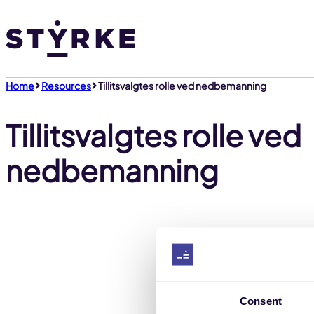
Gå
til
innhold
Home
Resources
Tillitsvalgtes rolle ved nedbemanning
Tillitsvalgtes rolle ved
nedbemanning
Dette inn
Consent