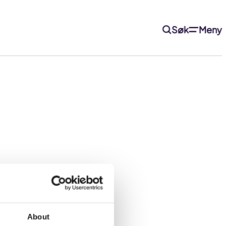
Søk
Meny
fortsette.
About