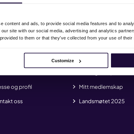
Logg inn
e content and ads, to provide social media features and to analy
 our site with our social media, advertising and analytics partn
 provided to them or that they’ve collected from your use of their
heter
Hvem er vi
a vi mener
HMS
Customize
iffavtaler
Kurs og kompetanse
sse og profil
Mitt medlemskap
ntakt oss
Landsmøtet 2025