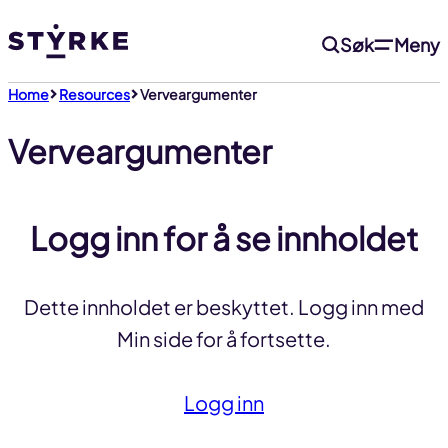
Gå
Søk
Meny
til
innhold
Home
Resources
Verveargumenter
Verveargumenter
Logg inn for å se innholdet
Dette innholdet er beskyttet. Logg inn med
Min side for å fortsette.
Logg inn
Til toppen