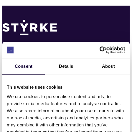
Kontakt
22 03 22 00
Consent
Details
About
post@styrke.no
This website uses cookies
Nyheter
We use cookies to personalise content and ads, to
provide social media features and to analyse our traffic.
Hvem er vi
We also share information about your use of our site with
our social media, advertising and analytics partners who
Hva vi mener
may combine it with other information that you’ve
provided to them or that they’ve collected from your use