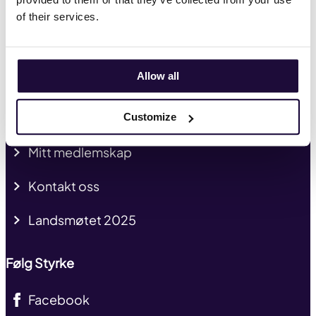
HMS
of their services.
Tariffavtaler
Allow all
Kurs og kompetanse
Presse og profil
Customize
Mitt medlemskap
Kontakt oss
Landsmøtet 2025
Følg Styrke
Facebook