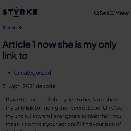
Gå
Søk
Meny
til
innhold
Startside
Article 1 now she is my only
link to
Uncategorized
24. april 2021
dekode
I have traced the Rebel spies to her. Now she is
my only link to finding their secret base. Oh God,
my uncle. How am I ever gonna explain this? You
mean it controls your actions? I find your lack of