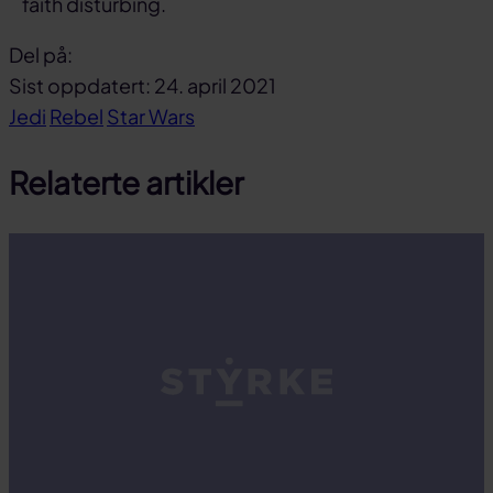
faith disturbing.
Del på:
Del
Del
Del
Sist oppdatert: 24. april 2021
på
på
link
Jedi
Rebel
Star Wars
facebook
linkedin
Relaterte artikler