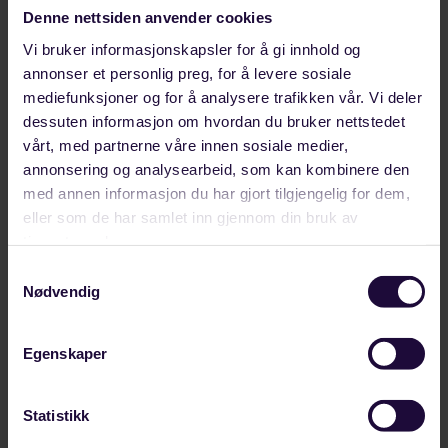
Test artikkel as in Figma
Denne nettsiden anvender cookies
Vi bruker informasjonskapsler for å gi innhold og
annonser et personlig preg, for å levere sosiale
mediefunksjoner og for å analysere trafikken vår. Vi deler
dessuten informasjon om hvordan du bruker nettstedet
vårt, med partnerne våre innen sosiale medier,
annonsering og analysearbeid, som kan kombinere den
med annen informasjon du har gjort tilgjengelig for dem,
eller som de har samlet inn gjennom din bruk av
tjenestene deres.
Samtykkevalg
Nødvendig
Hello world!
Egenskaper
Statistikk