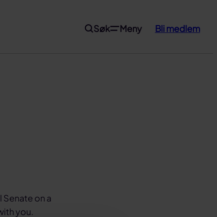
Søk
Meny
Bli medlem
l Senate on a
with you.