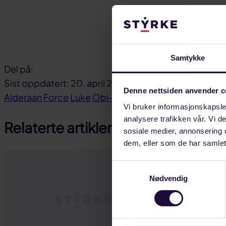
Cupiditate non 
Totam rem ape
culpa. Do eius
Samtykke
Del på:
Del
Del
Del
Sist oppdatert: 20. april 2021
Denne nettsiden anvender c
på
på
link
Alderaan
Force
Luke
Obi-Wan
Rebel
Senate
Star Wa
Vi bruker informasjonskapsler
facebook
linkedin
analysere trafikken vår. Vi 
Relaterte artikler
sosiale medier, annonsering 
dem, eller som de har samlet
Samtykkevalg
Nødvendig