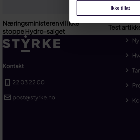
Ikke tillat
Næringsministeren vil ikke
Test artikk
stoppe Hydro-salget
Ny
Hv
Kontakt
Tar
22 03 22 00
Pre
post@styrke.no
Ko