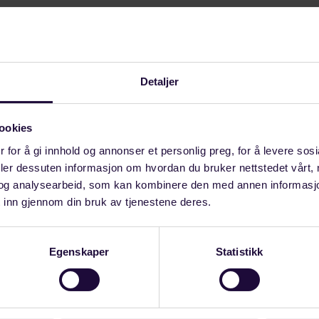
provident, similique sunt in culpa qui officia deserunt 
riam. Excepteur sint occaecat cupidatat non proident,
mod tempor incididunt ut labore et dolore magna aliq
Detaljer
ookies
rs
 for å gi innhold og annonser et personlig preg, for å levere sos
deler dessuten informasjon om hvordan du bruker nettstedet vårt,
og analysearbeid, som kan kombinere den med annen informasjon d
 inn gjennom din bruk av tjenestene deres.
Egenskaper
Statistikk