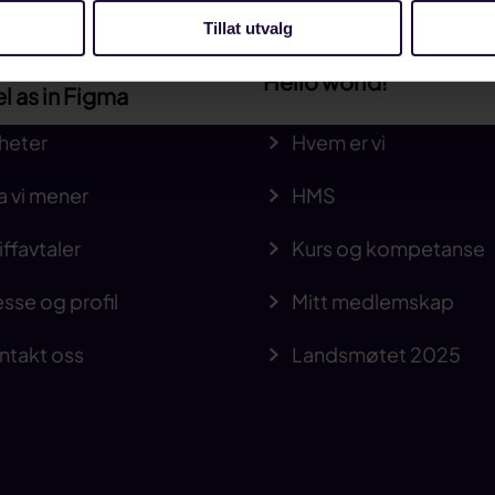
Tillat utvalg
Hello world!
el as in Figma
heter
Hvem er vi
a vi mener
HMS
iffavtaler
Kurs og kompetanse
sse og profil
Mitt medlemskap
ntakt oss
Landsmøtet 2025