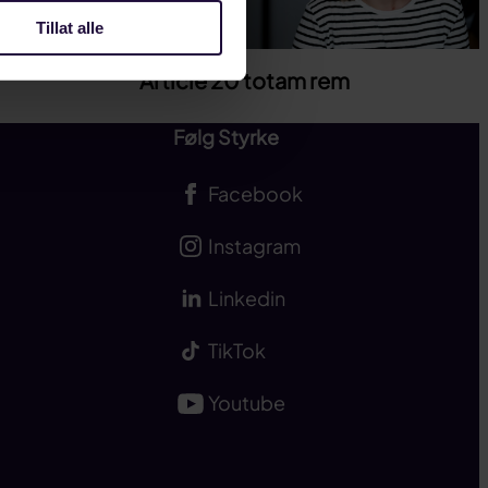
Tillat alle
Article 20 totam rem
Følg Styrke
Facebook
Instagram
Linkedin
TikTok
Youtube