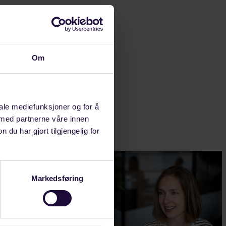
mollitia.
 sunt in
ua.
Om
iale mediefunksjoner og for å
 med partnerne våre innen
u har gjort tilgjengelig for
Markedsføring