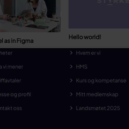
Hello world!
el as in Figma
heter
Hvem er vi
a vi mener
HMS
iffavtaler
Kurs og kompetanse
sse og profil
Mitt medlemskap
ntakt oss
Landsmøtet 2025