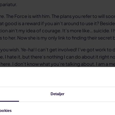
pariatur.
. The Force is with him. The plans you refer to will soo
t good is a reward if you ain’t around to use it? Besid
tion ain’t my idea of courage. It’s more like… suicide. I
 to her. Now she is my only link to finding their secret 
As you wish. Ye-ha! I can’t get involved! I’ve got work to d
e, I hate it, but there’s nothing I can do about it right n
here. I don’t know what you’re talking about. I am a 
e on a diplomatic mission to Alderaan
 ab illo inventore veritatis et quasi. Eaque ipsa quae a
tatis et quasi. Non numquam eius modi tempora incidun
Detaljer
 aliquam quaerat voluptatem. Fugiat quo voluptas nul
dolores et quas molestias excepturi sint occaecati.
ookies