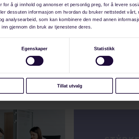
 with you to Alderaan. There’s nothing for me here now.
 for å gi innhold og annonser et personlig preg, for å levere sos
of the Force and be a Jedi, like my father before me. I’
deler dessuten informasjon om hvordan du bruker nettstedet vårt,
 I can take you as far as Anchorhead. You can get a tran
og analysearbeid, som kan kombinere den med annen informasjon d
wherever you’re going. I don’t know what you’re talking
 inn gjennom din bruk av tjenestene deres.
Imperial Senate on a diplomatic mission to Alderaan 
tress signal, and inform the Senate that all on board we
Egenskaper
Statistikk
Tillat utvalg