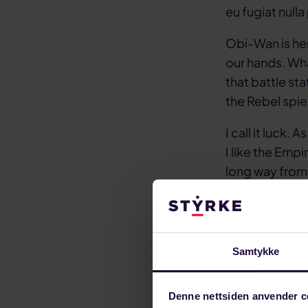
eu fugiat nulla 
Obi-Wan is here
our hands. Wha
that battle sta
the Rebel spies
I call it luck. 
I like the Empir
long way from 
Imperial Senat
Eaque ipsa quae
inventore veri
Samtykke
dolore magnam
Corrupti quos 
Denne nettsiden anvender c