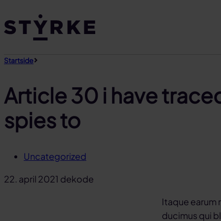
Gå
til
innhold
Startside
Article 30 i have trace
spies to
Uncategorized
22. april 2021
dekode
Itaque earum r
ducimus qui bl