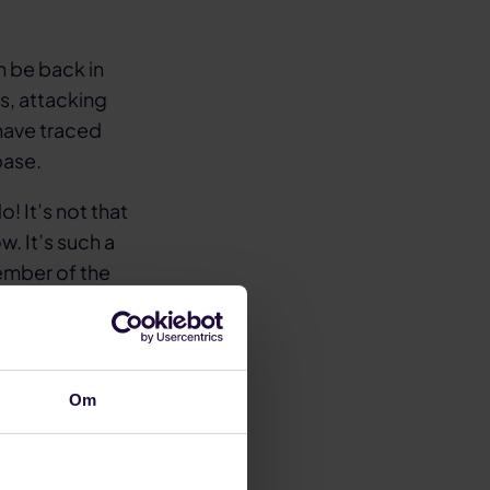
n be back in
es, attacking
 have traced
base.
o! It’s not that
ow. It’s such a
member of the
b illo
t ut labore et
Om
la pariatur?