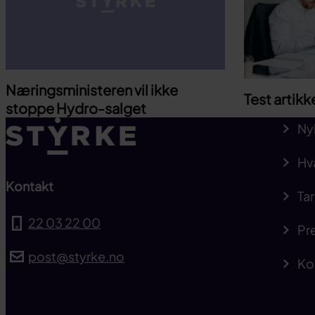
Næringsministeren vil ikke
Test artikk
stoppe Hydro-salget
Ny
Hv
Kontakt
Tar
22 03 22 00
Pre
post@styrke.no
Ko