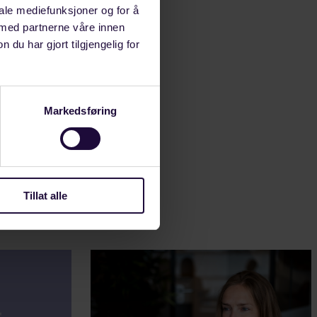
 I want to
iale mediefunksjoner og for å
m trying not
 med partnerne våre innen
sport there to
u har gjort tilgjengelig for
 about. I am a
Leave that to
re killed.
Markedsføring
Tillat alle