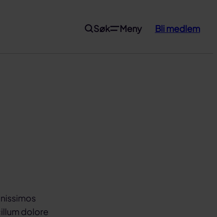
Søk
Meny
Bli medlem
gnissimos
illum dolore