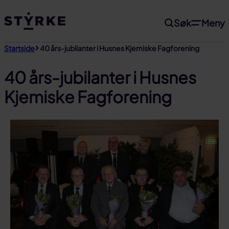
Gå
Søk
Meny
til
innhold
Startside
40 års-jubilanter i Husnes Kjemiske Fagforening
40 års-jubilanter i Husnes
Kjemiske Fagforening