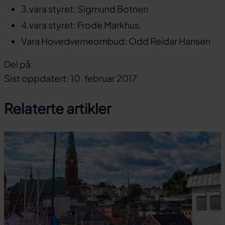
3.vara styret: Sigmund Botnen
4.vara styret: Frode Markhus,
Vara Hovedverneombud: Odd Reidar Hansen
Del på:
Del
Del
Del
Sist oppdatert: 10. februar 2017
på
på
link
Relaterte artikler
facebook
linkedin