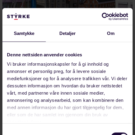
Samtykke
Detaljer
Om
AUGUST 08, 2026
Her deltar vi på Arendalsuka 2026
Denne nettsiden anvender cookies
Forbundet Styrke deltar på Arendalsuka 10-14.
Vi bruker informasjonskapsler for å gi innhold og
august. Se oversikt over hvilke arrangement vi er
annonser et personlig preg, for å levere sosiale
med på.
mediefunksjoner og for å analysere trafikken vår. Vi deler
dessuten informasjon om hvordan du bruker nettstedet
LANDINDUSTRI
vårt, med partnerne våre innen sosiale medier,
annonsering og analysearbeid, som kan kombinere den
med annen informasjon du har gjort tilgjengelig for dem,
eller som de har samlet inn gjennom din bruk av
tjenestene deres.
Samtykkevalg