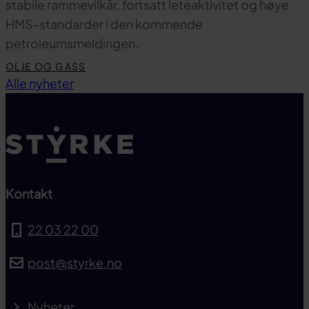
stabile rammevilkår, fortsatt leteaktivitet og høye
HMS-standarder i den kommende
petroleumsmeldingen.
OLJE OG GASS
Til toppen
Alle nyheter
Kontakt
22 03 22 00
post@styrke.no
Nyheter