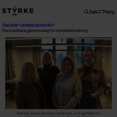
Gå
Søk
Meny
til
innhold
Startside
Ledelse og teknikk
Flere politiske gjennomslag for arbeidsinkludering
Merete Jonas sammen med Line, Linn og Malin fra