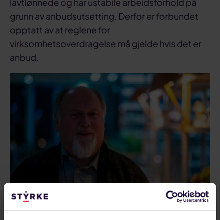
lavtlønnede og har ustabile arbeidsforhold på
grunn av anbudsutsetting. Derfor er forbundet
opptatt av at reglene for
virksomhetsoverdragelse må gjelde hvis det er
anbud.
Terje Asprusten leder samarbeidskomiteen