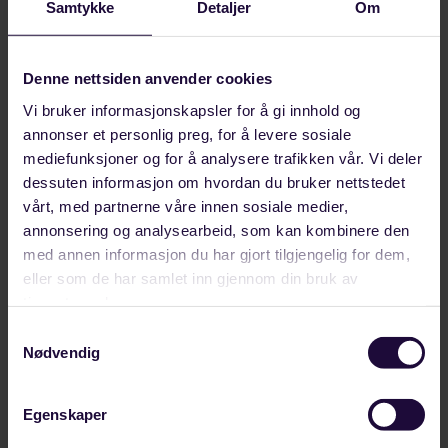
Samtykke
Detaljer
Om
Arbeidsinkludering. Foto: Egil Brandsøy.
Bruk oss
Denne nettsiden anvender cookies
Vi bruker informasjonskapsler for å gi innhold og
I fjor ble det etablert fire nye
annonser et personlig preg, for å levere sosiale
samarbeidskomiteer. En av komiteene som ble
mediefunksjoner og for å analysere trafikken vår. Vi deler
dessuten informasjon om hvordan du bruker nettstedet
opprettet, var samarbeidskomiteen for
vårt, med partnerne våre innen sosiale medier,
arbeidsinkludering. Den ledes av Terje Asprusten.
annonsering og analysearbeid, som kan kombinere den
med annen informasjon du har gjort tilgjengelig for dem,
Asprusten er fornøyd med de politiske
eller som de har samlet inn gjennom din bruk av
gjennomslagene Styrke har fått, og ser på det
tjenestene deres.
som en god medlemsfordel. Han ønsker at det
Samtykkevalg
skal være kort vei mellom medlemmene og
Nødvendig
forbundet sentralt. Det håper han at
samarbeidskomiteen kan bidra til.
Egenskaper
– Vi skal straks ha en strategisamling, hvor mer av