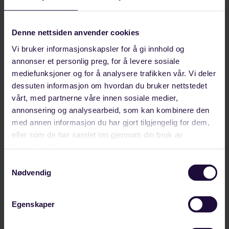
Denne nettsiden anvender cookies
Vi bruker informasjonskapsler for å gi innhold og
MAI 07, 2026
annonser et personlig preg, for å levere sosiale
Styrke lanserer en ny digital verktøykasse
mediefunksjoner og for å analysere trafikken vår. Vi deler
for tillitsvalgte
dessuten informasjon om hvordan du bruker nettstedet
vårt, med partnerne våre innen sosiale medier,
- De tillitsvalgte er ryggraden i forbundet vårt, og
annonsering og analysearbeid, som kan kombinere den
med denne portalen ønsker vi å gi dem enda
med annen informasjon du har gjort tilgjengelig for dem,
bedre støtte…
eller som de har samlet inn gjennom din bruk av
ARBEIDSLIV OG RETTIGHETER
tjenestene deres.
Samtykkevalg
Nødvendig
Egenskaper