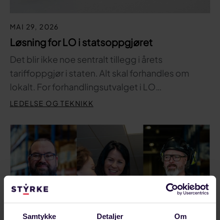
MAI 29, 2026
Løsning for LO i statsoppgjøret
Det blir ikke noe sentralt tillegg i årets
tariffoppgjør i staten. Alt skal forhandles om
lokalt. For forhandlingsutvalget i LO…
LEDELSE OG TEKNIKK
Samtykke
Detaljer
Om