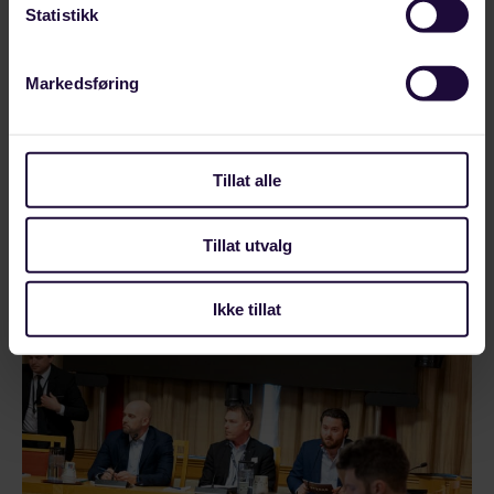
Statistikk
Markedsføring
APRIL 16, 2026
Tillat alle
Enighet mellom LO og Spekter
LO og Spekter er enige om et at alle skal få et
Tillat utvalg
lønnstillegg på over 12 675 kroner. Nå går…
LEDELSE OG TEKNIKK
Ikke tillat