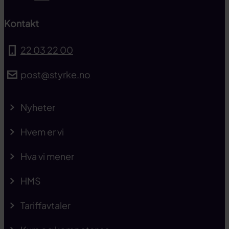
Kontakt
22 03 22 00
post@styrke.no
Nyheter
Hvem er vi
Hva vi mener
HMS
Tariffavtaler