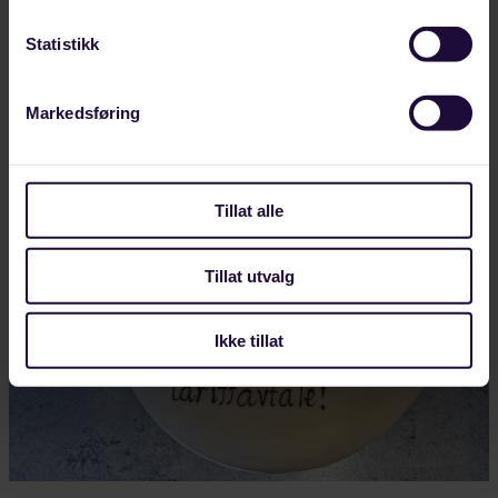
leder for tyske IGBCE og president i IndustriAll
Statistikk
Europe,…
LANDINDUSTRI
Markedsføring
Tillat alle
Tillat utvalg
Ikke tillat