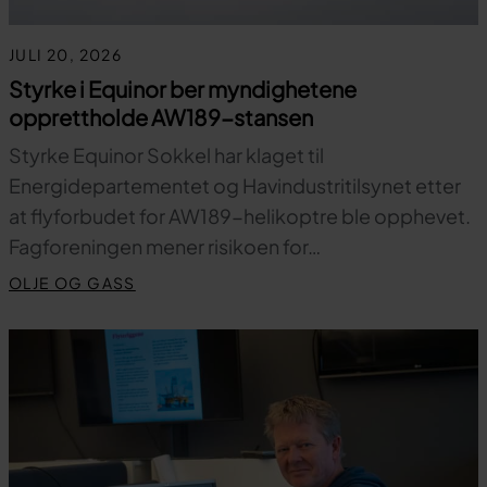
JULI 20, 2026
Styrke i Equinor ber myndighetene
opprettholde AW189-stansen
Styrke Equinor Sokkel har klaget til
Energidepartementet og Havindustritilsynet etter
at flyforbudet for AW189-helikoptre ble opphevet.
Fagforeningen mener risikoen for…
OLJE OG GASS