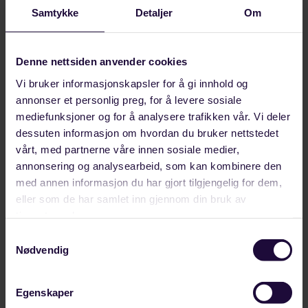
Samtykke
Detaljer
Om
Denne nettsiden anvender cookies
Vi bruker informasjonskapsler for å gi innhold og
annonser et personlig preg, for å levere sosiale
mediefunksjoner og for å analysere trafikken vår. Vi deler
dessuten informasjon om hvordan du bruker nettstedet
vårt, med partnerne våre innen sosiale medier,
annonsering og analysearbeid, som kan kombinere den
med annen informasjon du har gjort tilgjengelig for dem,
eller som de har samlet inn gjennom din bruk av
tjenestene deres.
AUGUST 04, 2026
Samtykkevalg
Styrker europeisk industrisamarbeid fra
Nødvendig
Helgeland
Framtidens industriarbeidsplasser sto på agendaen
Egenskaper
da Forbundet Styrke inviterte Michael Vassiliadis,