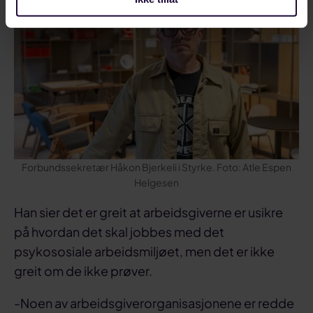
Forbundssekretær Håkon Bjerkeli i Styrke. Foto: Atle Espen
Helgesen
Han sier det er greit at arbeidsgiverne er usikre
på hvordan det skal jobbes med det
psykososiale arbeidsmiljøet, men det er ikke
greit om de ikke prøver.
-Noen av arbeidsgiverorganisasjonene er redde