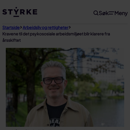
Gå
Søk
Meny
til
innhold
Startside
Arbeidsliv og rettigheter
Kravene til det psykososiale arbeidsmiljøet blir klarere fra
årsskiftet