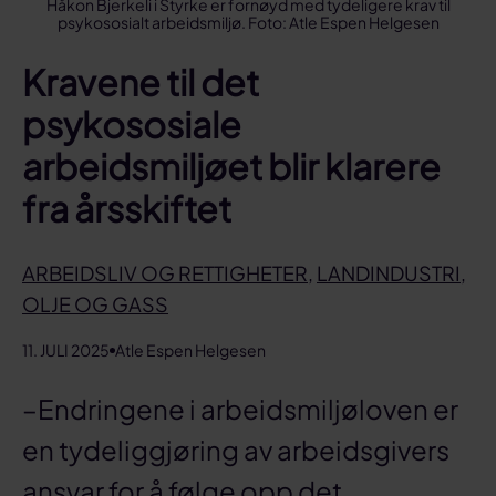
Håkon Bjerkeli i Styrke er fornøyd med tydeligere krav til
psykososialt arbeidsmiljø. Foto: Atle Espen Helgesen
Kravene til det
psykososiale
arbeidsmiljøet blir klarere
fra årsskiftet
ARBEIDSLIV OG RETTIGHETER
,
LANDINDUSTRI
,
OLJE OG GASS
11. JULI 2025
Atle Espen Helgesen
–Endringene i arbeidsmiljøloven er
en tydeliggjøring av arbeidsgivers
ansvar for å følge opp det