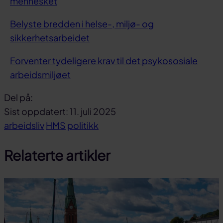
mennesket
Belyste bredden i helse-, miljø- og
sikkerhetsarbeidet
Forventer tydeligere krav til det psykososiale
arbeidsmiljøet
Del på:
Del
Del
Del
Sist oppdatert: 11. juli 2025
på
på
link
arbeidsliv
HMS
politikk
facebook
linkedin
Relaterte artikler