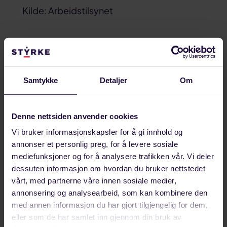
Kilde: Arbeidstilsynet
Håkon Bjerkeli er sikker på at målrettet arbeid
med det psykososiale arbeidsmiljøet vil få
Samtykke
Detaljer
Om
positiv effekt både for bedriftenes bunnlinje og
for samfunnsøkonomien.
Denne nettsiden anvender cookies
-Det handler om å lykkes med å beholde folk
Vi bruker informasjonskapsler for å gi innhold og
lenger i arbeidslivet og redusere
annonser et personlig preg, for å levere sosiale
langtidsfraværet. Det vil dessuten få en
mediefunksjoner og for å analysere trafikken vår. Vi deler
selvforsterkende effekt ved at folk vil bli mer
dessuten informasjon om hvordan du bruker nettstedet
motivert og vil bidra til at andre har det bra. Folk
vårt, med partnerne våre innen sosiale medier,
annonsering og analysearbeid, som kan kombinere den
som har det bra på jobben, vil i enda større grad
med annen informasjon du har gjort tilgjengelig for dem,
bidra til at bedriften gjør det godt, sier Bjerkeli.
eller som de har samlet inn gjennom din bruk av