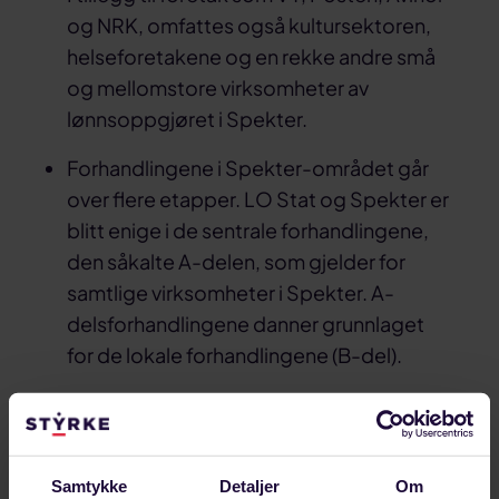
og NRK, omfattes også kultursektoren,
helseforetakene og en rekke andre små
og mellomstore virksomheter av
lønnsoppgjøret i Spekter.
Forhandlingene i Spekter-området går
over flere etapper. LO Stat og Spekter er
blitt enige i de sentrale forhandlingene,
den såkalte A-delen, som gjelder for
samtlige virksomheter i Spekter. A-
delsforhandlingene danner grunnlaget
for de lokale forhandlingene (B-del).
I B-delen reguleres lønns- og
arbeidsvilkår i den enkelte virksomhet.
Deretter går oppgjøret tilbake til LO Stat
Samtykke
Detaljer
Om
og Spekter (Fase 3). Kommer ikke