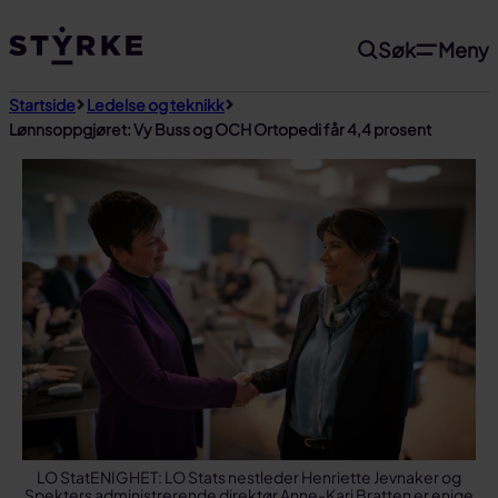
Gå
Søk
Meny
til
innhold
Startside
Ledelse og teknikk
Lønnsoppgjøret: Vy Buss og OCH Ortopedi får 4,4 prosent
LO StatENIGHET: LO Stats nestleder Henriette Jevnaker og
Spekters administrerende direktør Anne-Kari Bratten er enige