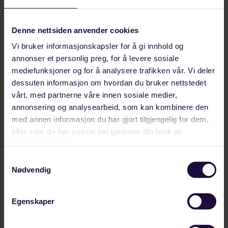
partene til enighet går lønnsoppgjøret til
mekling.
Denne nettsiden anvender cookies
Vi bruker informasjonskapsler for å gi innhold og
I helseforetakene gjennomføres egne
annonser et personlig preg, for å levere sosiale
landsomfattende forhandlingsrunder (A1
mediefunksjoner og for å analysere trafikken vår. Vi deler
og A2).
dessuten informasjon om hvordan du bruker nettstedet
vårt, med partnerne våre innen sosiale medier,
Spekter er delt inn i 13 områder.
annonsering og analysearbeid, som kan kombinere den
Områdeinndelingen kan du se her.
med annen informasjon du har gjort tilgjengelig for dem,
eller som de har samlet inn gjennom din bruk av
tjenestene deres.
Del på:
Samtykkevalg
Del
Del
Del
Sist oppdatert: 4. april 2025
Nødvendig
på
på
link
Lønnsforhandlinger
tariff
facebook
linkedin
Egenskaper
Relaterte artikler