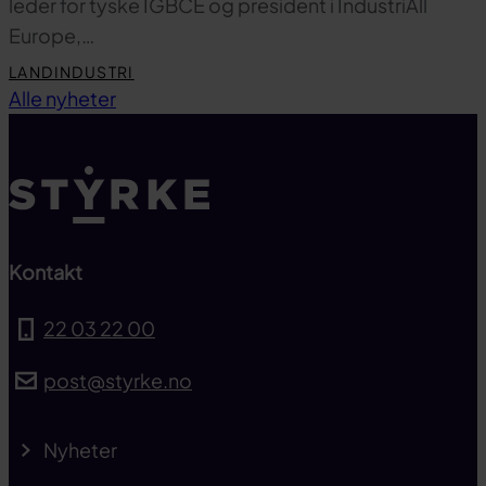
leder for tyske IGBCE og president i IndustriAll
Europe,…
LANDINDUSTRI
Til toppen
Alle nyheter
Kontakt
22 03 22 00
post@styrke.no
Nyheter