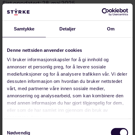
Del
Del
Del
Sist oppdatert: 28. mai 2025
på
på
link
arbeidsliv
Lønnsforhandlinger
Mellomoppgjøret
facebook
linkedin
Relaterte artikler
Samtykke
Detaljer
Om
Denne nettsiden anvender cookies
Vi bruker informasjonskapsler for å gi innhold og
annonser et personlig preg, for å levere sosiale
mediefunksjoner og for å analysere trafikken vår. Vi deler
dessuten informasjon om hvordan du bruker nettstedet
vårt, med partnerne våre innen sosiale medier,
annonsering og analysearbeid, som kan kombinere den
med annen informasjon du har gjort tilgjengelig for dem,
eller som de har samlet inn gjennom din bruk av
tjenestene deres.
Samtykkevalg
Nødvendig