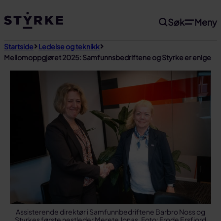
Gå
Søk
Meny
til
innhold
Startside
Ledelse og teknikk
Mellomoppgjøret 2025: Samfunnsbedriftene og Styrke er enige
Assisterende direktør i Samfunnbedriftene Barbro Noss og
Styrkes første nestleder Merete Jonas. Foto: Frode Ersfjord