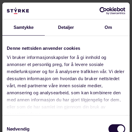
Fortsatt mulig å søke
utdanningsprisen
Samtykke
Detaljer
Om
Det er fortsatt mulig å søke utdanningsprisen
2024, da fristen er utsatt til 1. oktober.
Denne nettsiden anvender cookies
Vi bruker informasjonskapsler for å gi innhold og
Utdanningsprisen deles i to kategorier med
annonser et personlig preg, for å levere sosiale
75.000 kroner til hver vinner. Studenter fra
mediefunksjoner og for å analysere trafikken vår. Vi deler
tekniske fagskoler med hovedprosjektoppgave
dessuten informasjon om hvordan du bruker nettstedet
om teknikk og teknologi kan søke på den ene
vårt, med partnerne våre innen sosiale medier,
annonsering og analysearbeid, som kan kombinere den
prisen. Studenter med bachelor- og
med annen informasjon du har gjort tilgjengelig for dem,
masteroppgaver innen teknikk og teknologi kan
eller som de har samlet inn gjennom din bruk av
søke den andre. Oppgaver innen ledelse,
tjenestene deres.
organisasjon eller økonomi kan også vurderes
Samtykkevalg
innen begge kategorier når oppgaven har en klar
Nødvendig