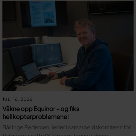
JULI 16, 2026
Våkne opp Equinor – og fiks
helikopterproblemene!
Bår Inge Pedersen, leder i samarbeidskomiteen for
flyteriggansatte (NR forum), krever i denne