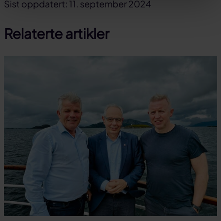
Del
Del
Del
Sist oppdatert: 11. september 2024
på
på
link
Relaterte artikler
facebook
linkedin