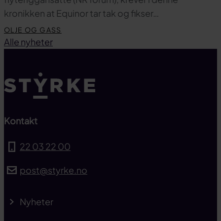
kronikken at Equinor tar tak og fikser…
OLJE OG GASS
Til toppen
Alle nyheter
Kontakt
22 03 22 00
post@styrke.no
Nyheter