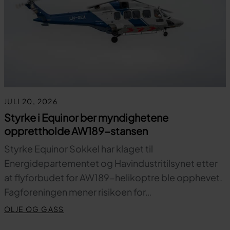
JULI 20, 2026
Styrke i Equinor ber myndighetene
opprettholde AW189-stansen
Styrke Equinor Sokkel har klaget til
Energidepartementet og Havindustritilsynet etter
at flyforbudet for AW189-helikoptre ble opphevet.
Fagforeningen mener risikoen for…
OLJE OG GASS