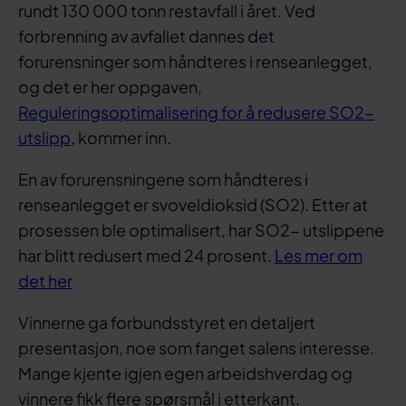
rundt 130 000 tonn restavfall i året. Ved
forbrenning av avfallet dannes det
forurensninger som håndteres i renseanlegget,
og det er her oppgaven,
Reguleringsoptimalisering for å redusere SO2-
utslipp
, kommer inn.
En av forurensningene som håndteres i
renseanlegget er svoveldioksid (SO2). Etter at
prosessen ble optimalisert, har SO2- utslippene
har blitt redusert med 24 prosent.
Les mer om
det her
Vinnerne ga forbundsstyret en detaljert
presentasjon, noe som fanget salens interesse.
Mange kjente igjen egen arbeidshverdag og
vinnere fikk flere spørsmål i etterkant.