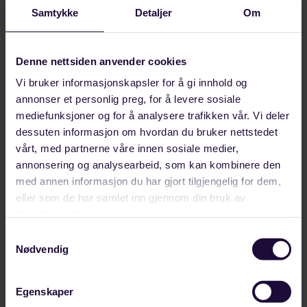
Samtykke
Detaljer
Om
Relaterte artikler
facebook
linkedin
Denne nettsiden anvender cookies
Vi bruker informasjonskapsler for å gi innhold og
annonser et personlig preg, for å levere sosiale
mediefunksjoner og for å analysere trafikken vår. Vi deler
dessuten informasjon om hvordan du bruker nettstedet
vårt, med partnerne våre innen sosiale medier,
annonsering og analysearbeid, som kan kombinere den
med annen informasjon du har gjort tilgjengelig for dem,
eller som de har samlet inn gjennom din bruk av
tjenestene deres.
Samtykkevalg
Nødvendig
AUGUST 08, 2026
Her deltar vi på Arendalsuka 2026
Egenskaper