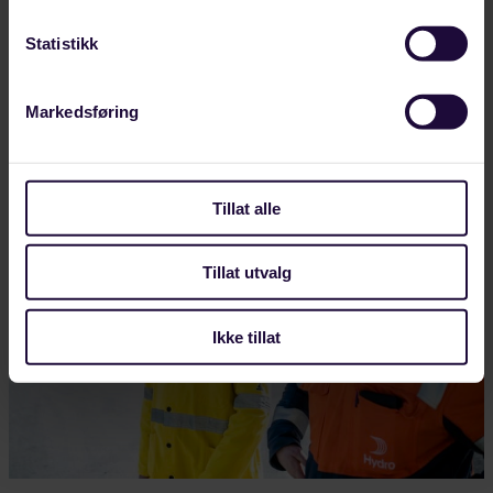
Forbundet Styrke deltar på Arendalsuka 10-14.
august. Se oversikt over hvilke arrangement vi er
Statistikk
med på.
Markedsføring
LANDINDUSTRI
Tillat alle
Tillat utvalg
Ikke tillat