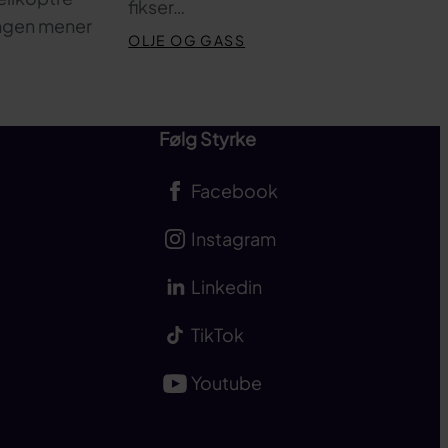
fikser…
ingen mener
OLJE OG GASS
Følg Styrke
Facebook
Instagram
Linkedin
TikTok
Youtube