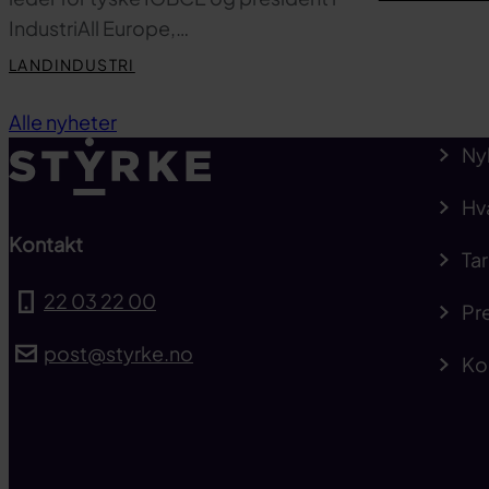
IndustriAll Europe,…
LANDINDUSTRI
Alle nyheter
Ny
Hv
Kontakt
Tar
22 03 22 00
Pre
post@styrke.no
Ko