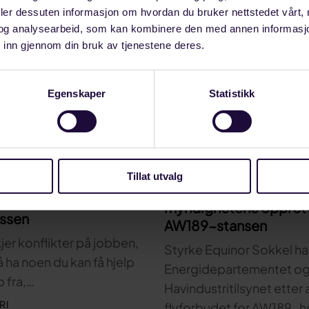
deler dessuten informasjon om hvordan du bruker nettstedet vårt,
og analysearbeid, som kan kombinere den med annen informasjon d
 inn gjennom din bruk av tjenestene deres.
Egenskaper
Statistikk
JULI 20, 2026
Tillat utvalg
6
Styrke i Equinor ber
tale gir trygghet på
myndighetene oppret
assen
AW189-stansen
kjer konflikter på jobben,
Styrke Equinor Sokkel har 
 å ha noen du kan få hjelp
Energidepartementet o
 fra,…
Havindustritilsynet etter 
RI
flyforbudet for AW189-h