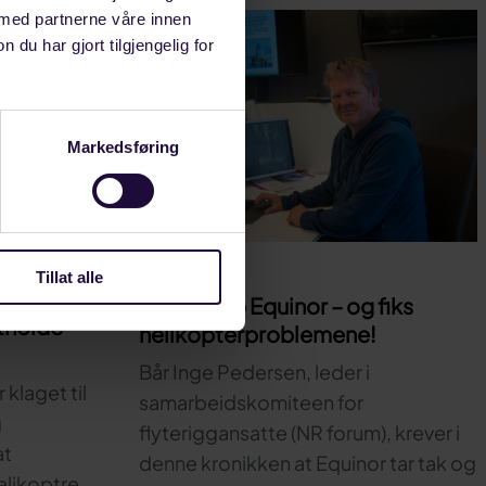
 med partnerne våre innen
u har gjort tilgjengelig for
Markedsføring
JULI 16, 2026
Tillat alle
Våkne opp Equinor – og fiks
tholde
helikopterproblemene!
Bår Inge Pedersen, leder i
klaget til
samarbeidskomiteen for
g
flyteriggansatte (NR forum), krever i
at
denne kronikken at Equinor tar tak og
elikoptre