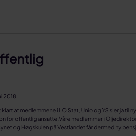
ffentlig
i 2018
 klart at medlemmene i LO Stat, Unio og YS sier ja til n
n for offentlig ansatte.Våre medlemmer i Oljedirekto
synet og Høgskulen på Vestlandet får dermed ny pens