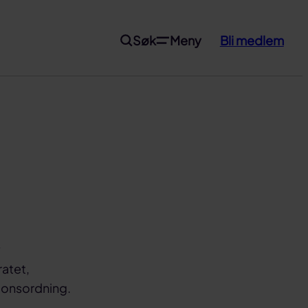
Søk
Meny
Bli medlem
y
ratet,
jonsordning.