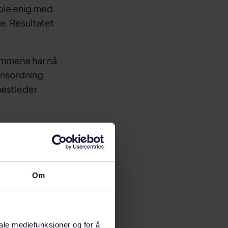
 ble enig med
e. Resultatet
.
lemmene har nå
jonsordning
nestleder
umstilsynet og
Om
iale mediefunksjoner og for å