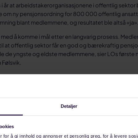
s i år at arbeidstakerorganisasjonene i offentlig sektor
e om ny pensjonsordning for 800 000 offentlig ansatt
temning blant medlemmene, og resultatet ble altså «ja»
yd med å komme i mål etter en langvarig prosess. Med
g til at offentlig sektor får en god og bærekraftig pens
de de yngste og eldste medlemmene, sier LOs første 
Følsvik.
elder kun våre medlemmer i Oljedirektoratet, Petrole
Vestlandet.
Detaljer
ookies
 for å gi innhold og annonser et personlig preg, for å levere sos