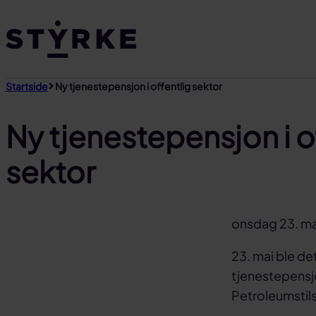
Gå
til
innhold
Startside
Ny tjenestepensjon i offentlig sektor
Ny tjenestepensjon i o
sektor
onsdag 23. ma
23. mai ble det
tjenestepensjo
Petroleumstil