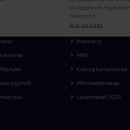
ble opphevet. Fagforen
risikoen for…
OLJE OG GASS
heter
Hvem er vi
a vi mener
HMS
iffavtaler
Kurs og kompetanse
sse og profil
Mitt medlemskap
ntakt oss
Landsmøtet 2025