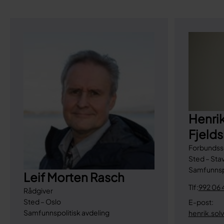
Henrik
Fjeld
Forbundss
Sted – Sta
Samfunnspo
Leif Morten Rasch
Tlf:
992 06 
Rådgiver
Sted – Oslo
E-post:
Samfunnspolitisk avdeling
henrik.sol