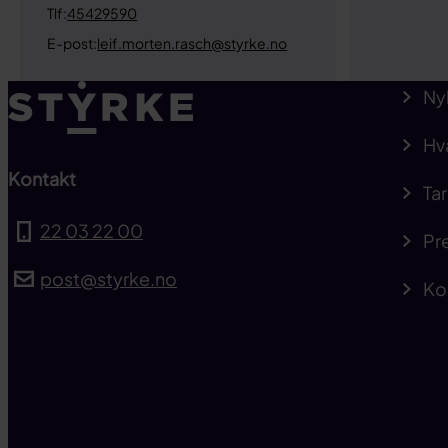
Tlf:
45429590
E-post:
leif.morten.rasch@styrke.no
Ny
Hv
Kontakt
Tar
22 03 22 00
Pre
post@styrke.no
Ko