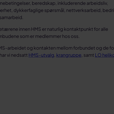
mebetingelser, beredskap, inkluderende arbeidsliv,
kerhet, dykkerfaglige spørsmål, nettverksarbeid, bed
 samarbeid.
tærene innen HMS er naturlig kontaktpunkt for alle
budene som er medlemmer hos oss.
HMS-arbeidet og kontakten mellom forbundet og de for
har vi nedsatt
HMS-utvalg
,
krangruppe
, samt
LO helik