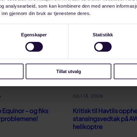
og analysearbeid, som kan kombinere den med annen informasjon d
 inn gjennom din bruk av tjenestene deres.
Egenskaper
Statistikk
Dykkefaglige referansegrupper
Tillat utvalg
6
JULI 13, 2026
Equinor – og fiks
Kritisk til Havtils opph
rproblemene!
stansingsvedtak på A
helikoptre