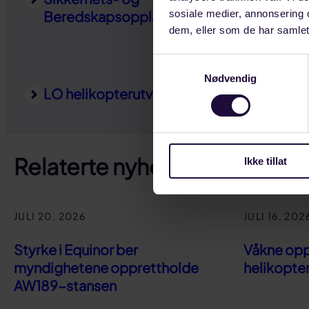
Beredskapsopplæring
sosiale medier, annonsering 
dem, eller som de har samlet
Samtykkevalg
Nødvendig
LO helikopterutvalg
Relaterte nyheter
Ikke tillat
JULI 20, 2026
JULI 16, 202
Styrke i Equinor ber
Våkne opp 
myndighetene opprettholde
helikopte
AW189-stansen