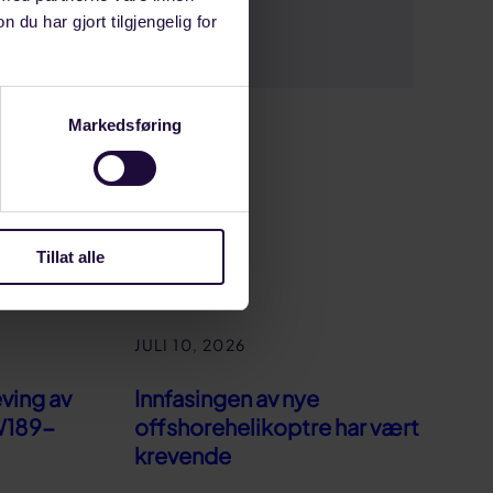
u har gjort tilgjengelig for
Markedsføring
Tillat alle
JULI 10, 2026
eving av
Innfasingen av nye
W189-
offshorehelikoptre har vært
krevende