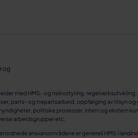
ø og
ider med HMS- og risikostyring, regelverksutvikling,
er, parts- og trepartsarbeid, oppfølging av tilsyn og
ndigheter, politiske prosesser, intern og ekstern kur
verse arbeidsgrupper etc.
erordnede ansvarsområdene er generell HMS i landind