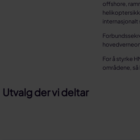
offshore, ram
helikoptersik
internasjonalt
Forbundssekre
hovedverneom
For å styrke 
områdene, så 
Utvalg der vi deltar