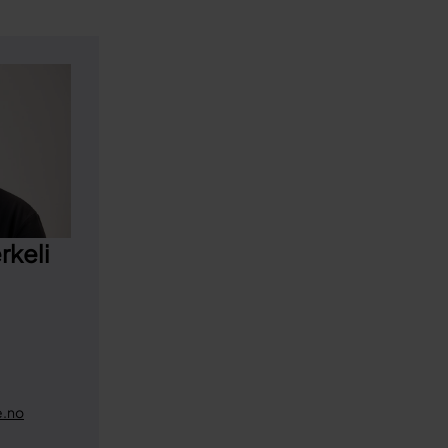
rkeli
e.no