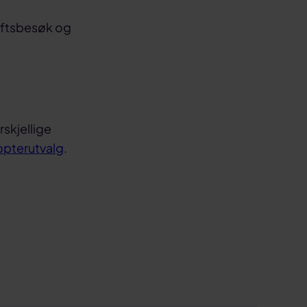
riftsbesøk og
skjellige
opterutvalg
.