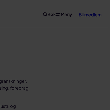
Søk
Meny
Bli medlem
 granskninger,
sing, foredrag
ustri og