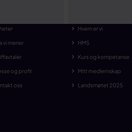
heter
Hvem er vi
a vi mener
HMS
iffavtaler
Kurs og kompetanse
sse og profil
Mitt medlemskap
ntakt oss
Landsmøtet 2025