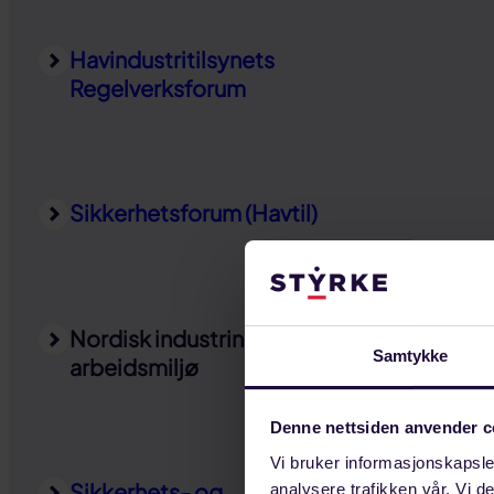
Havindustritilsynets
Regelverksforum
Sikkerhetsforum (Havtil)
Nordisk industrinettverk for
Samtykke
arbeidsmiljø
Denne nettsiden anvender c
Vi bruker informasjonskapsler
Sikkerhets- og
analysere trafikken vår. Vi 