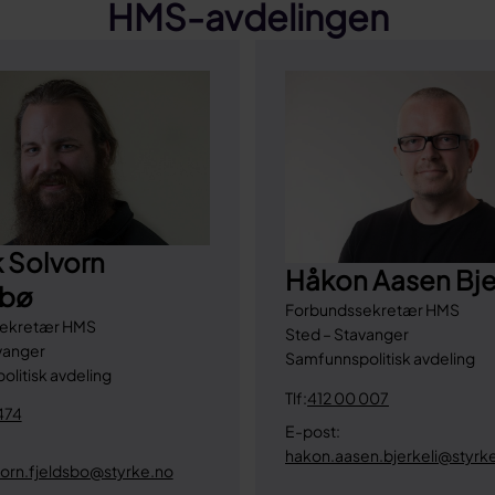
HMS-avdelingen
 Solvorn
Håkon Aasen Bje
sbø
Forbundssekretær HMS
ekretær HMS
Sted – Stavanger
vanger
Samfunnspolitisk avdeling
litisk avdeling
Tlf:
412 00 007
474
E-post:
hakon.aasen.bjerkeli@styrk
vorn.fjeldsbo@styrke.no