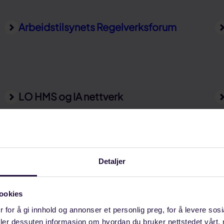
Arbeidstilsynets Regelverksforum
LO HMS og IA nettverk
Industry All Offshore
Detaljer
ookies
 for å gi innhold og annonser et personlig preg, for å levere sos
LO Olje og Gass
deler dessuten informasjon om hvordan du bruker nettstedet vårt,